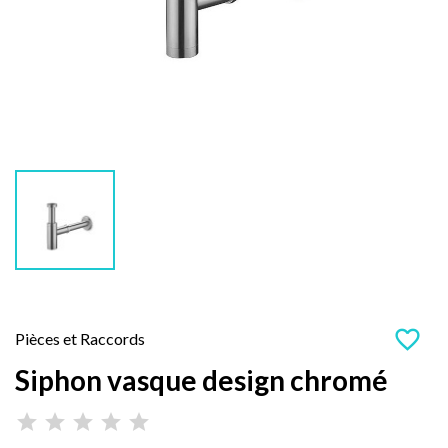
favorite_border
Pièces et Raccords
Siphon vasque design chromé